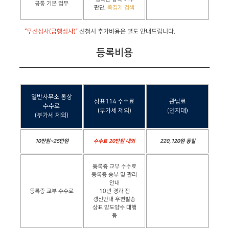
공통 기본 업무
판단,
쪽집게 검색
“우선심사(급행심사)”
신청시 추가비용은 별도 안내드립니다.
등록비용
일반사무소 통상
상표114 수수료
관납료
수수료
(부가세 제외)
(인지대)
(부가세 제외)
10만원~25만원
수수료 20만원 내외
220,120원 동일
등록증 교부 수수료
등록증 송부 및 관리
안내
등록증 교부 수수료
10년 경과 전
갱신안내 우편발송
상표 양도양수 대행
등