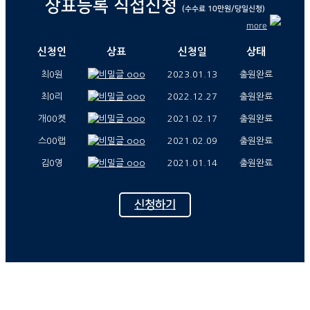
상표등록 직접신청
(수수료 10만원/당일신청)
more
신청인
상표
신청일
상태
최0원
ooo
2023.01.13
출원완료
최0리
ooo
2022.12.27
출원완료
개00켓
ooo
2021.02.17
출원완료
스00랩
ooo
2021.02.09
출원완료
김0영
ooo
2021.01.14
출원완료
신청하기