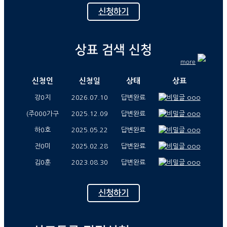
신청하기
상표 검색 신청
more
신청인
신청일
상태
상표
강0지
2026.07.10
답변완료
ooo
(주000가구
2025.12.09
답변완료
ooo
하0호
2025.05.22
답변완료
ooo
전0미
2025.02.28
답변완료
ooo
김0훈
2023.08.30
답변완료
ooo
신청하기