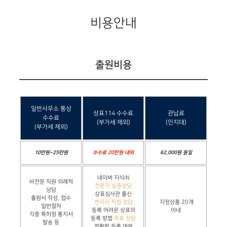
비용안내
출원비용
일반사무소 통상
상표114 수수료
관납료
수수료
(부가세 제외)
(인지대)
(부가세 제외)
10만원~25만원
수수료 20만원 내외
62,000원 동일
네이버 지식iN
비전문 직원 의례적
전문가 심층상담
상담
상표심사관 출신
출원서 작성, 접수
변리사 직접 상담
지정상품 20개
일반절차
등록 어려운 상표의
이내
각종 특허청 통지서
등록 방법
무료 상담
발송 등
정확한 등록 여부