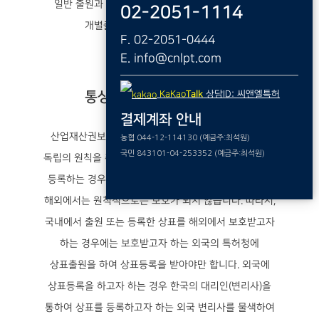
일반 출원과 같은 절차를 거쳐야하므로 이때 부터는
02-2051-1114
개별출원과 같은 비용이 들어갑니다.
F. 02-2051-0444
E. info@cnlpt.com
통상의 개별국가 상표출원
KaKao
Talk
상담ID: 씨앤엘특허
결제계좌 안내
산업재산권보호를 위한 파리협약에 의하면 각국 상표
농협 044-12-114130 (예금주:최석원)
국민 843101-04-253352 (예금주:최석원)
독립의 원칙을 취하고 있기 때문에 국내 특허청에 상표를
등록하는 경우 대한민국에서만 등록상표로서 보호되고
해외에서는 원칙적으로는 보호가 되지 않습니다. 따라서,
국내에서 출원 또는 등록한 상표를 해외에서 보호받고자
하는 경우에는 보호받고자 하는 외국의 특허청에
상표출원을 하여 상표등록을 받아야만 합니다. 외국에
상표등록을 하고자 하는 경우 한국의 대리인(변리사)을
통하여 상표를 등록하고자 하는 외국 변리사를 물색하여