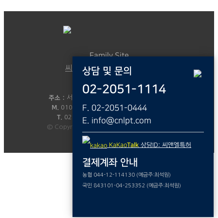
Family Site
씨앤엘국제특허법률사무소
상담 및 문의
02-2051-1114
대표 :
변리사 최석원
주소 :
서울시 금천구 디지털로 9길 46,208호
F. 02-2051-0444
M.
010-8805-8425
E.
info@cnlpt.com
T.
02)2051-1114
F.
02)2051-0444
E. info@cnlpt.com
© Copyright - C&L - Powered by 49week
KaKao
Talk
상담ID: 씨앤엘특허
결제계좌 안내
농협 044-12-114130 (예금주:최석원)
국민 843101-04-253352 (예금주:최석원)