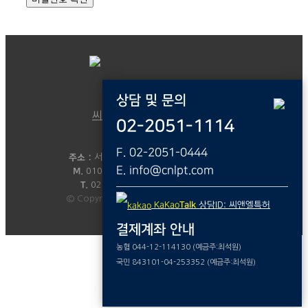
Family Site
상담 및 문의
씨앤엘국제특허법률사무소
02-2051-1114
대표 :
변리사 최석원
F. 02-2051-0444
주소 :
서울시 금천구 디지털로 9길 46,208호
E. info@cnlpt.com
M.
010-8805-8425
E.
info@cnlpt.com
T.
02)2051-1114
F.
02)2051-0444
© Copyright - C&L - Powered by 49week
KaKao
Talk
상담ID: 씨앤엘특허
결제계좌 안내
농협 044-12-114130 (예금주:최석원)
국민 843101-04-253352 (예금주:최석원)