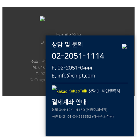
Family Site
씨앤엘국제특허법률사무소
상담 및 문의
02-2051-1114
대표 :
변리사 최석원
주소 :
서울시 금천구 디지털로 9길 46,208호
F. 02-2051-0444
M.
010-8805-8425
E.
info@cnlpt.com
T.
02)2051-1114
F.
02)2051-0444
E. info@cnlpt.com
© Copyright - C&L - Powered by 49week
KaKao
Talk
상담ID: 씨앤엘특허
결제계좌 안내
농협 044-12-114130 (예금주:최석원)
국민 843101-04-253352 (예금주:최석원)