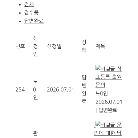
전체
접수중
답변완료
신
상
번호
청
신청일
제목
태
인
상
표등록 출원
답
노
문의
변
254
0
2026.07.01
완
노0인
|
인
료
2026.07.01
|
답변완료
문
의에 대한 답
관