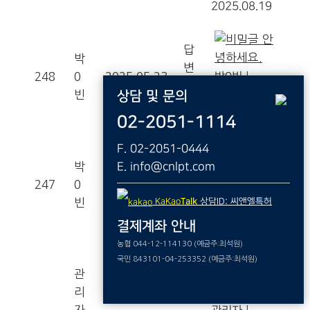
2025.08.19
안
답
녕하세요.
박
변
248
0
2025.05.23
박0빈
|
완
빈
상담 및 문의
2025.05.23
료
|
답변완료
02-2051-1114
상
F. 02-2051-0444
답
표권문의
박
E. info@cnlpt.com
변
247
0
2025.05.22
박0빈
|
완
빈
KaKao
Talk
상담ID: 씨앤엘특허
2025.05.22
료
|
답변완료
결제계좌 안내
농협 044-12-114130 (예금주:최석원)
문
국민 843101-04-253352 (예금주:최석원)
의에 대한 답
관
변드립니다.
리
2025.05.23
자