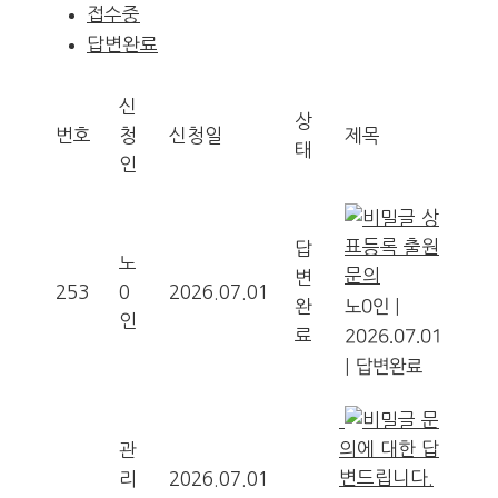
접수중
답변완료
신
상
번호
청
신청일
제목
태
인
상
표등록 출원
답
노
문의
변
253
0
2026.07.01
완
노0인
|
인
료
2026.07.01
|
답변완료
문
의에 대한 답
관
변드립니다.
리
2026.07.01