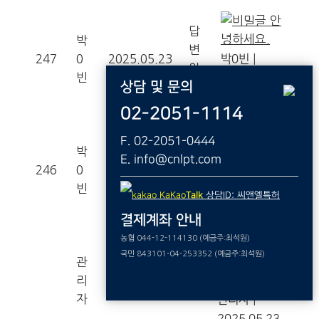
안
답
녕하세요.
박
변
247
0
2025.05.23
박0빈
|
완
빈
2025.05.23
상담 및 문의
료
|
답변완료
02-2051-1114
상
F. 02-2051-0444
답
표권문의
박
E. info@cnlpt.com
변
246
0
2025.05.22
박0빈
|
완
빈
2025.05.22
KaKao
Talk
상담ID: 씨앤엘특허
료
|
답변완료
결제계좌 안내
농협 044-12-114130 (예금주:최석원)
문
국민 843101-04-253352 (예금주:최석원)
의에 대한 답
관
변드립니다.
리
2025.05.23
자
관리자
|